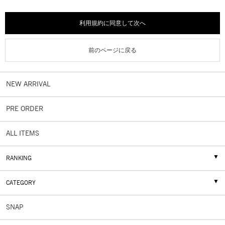
「RCW」といいます。)、「RUNWAY channel OUTLET 」（以下
「RCO」といいます。）、「ELENDEEK ONLINE STORE」（以下
「EOS」といいます。）、「UN3D. ONLINE STORE」（以下
利用規約に同意して次へ
「UOS」といいます。）、「LAGUNAMOON ONLINE STORE」（以
下「LOS」といいます。）、「TONAL ONLINE STORE」（以下
前のページに戻る
「TOS」といいます。）（以下、総称して「本サイト」といいま
す）において提供されるサービス並びに本サイト及び当社ブランド
店舗において付与又は利用される「RUNWAY Passport（旧：MS
NEW ARRIVAL
PASSPORT）ポイント」及び「公式通販のみ期間限定ポイント」に
係るサービスの利用に関する規約を定めたものです。
PRE ORDER
第一章 総則
ALL ITEMS
第1条 (定義)
1. 本規約における言葉の意味は次のとおりとします。
(1)「本サイト」とは、当社が運営するWebストアサイト
RANKING
「RUNWAY channel」、「RUNWAY channel OUTLET 」、
「ELENDEEK ONLINE STORE」、「UN3D. ONLINE STORE」、
CATEGORY
「LAGUNAMOON ONLINE STORE」、「TONAL ONLINE STORE」
をいいます。
SNAP
(2)「本サイトサービス」とは、本サイトにおけるサービスといい
ます。