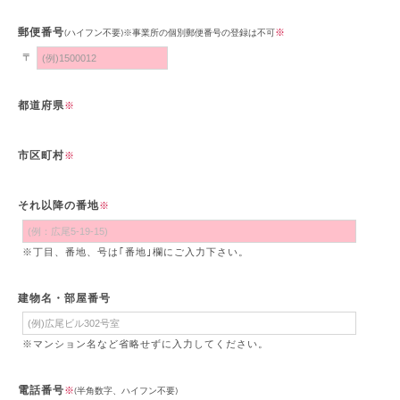
郵便番号
※
(ハイフン不要)※事業所の個別郵便番号の登録は不可
〒
都道府県
※
市区町村
※
それ以降の番地
※
※丁目、番地、号は｢番地｣欄にご入力下さい。
建物名・部屋番号
※マンション名など省略せずに入力してください。
電話番号
※
(半角数字、ハイフン不要)