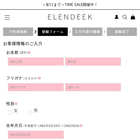
＜8/11まで＞TIME SALE開催中！
新規会員登録
お客様情報のご入力
お名前
※
(漢字)
フリガナ
※
(カタカナ)
性別
※
女
男
生年月日
※
(半角数字 1982年9月26日⇒19820926)