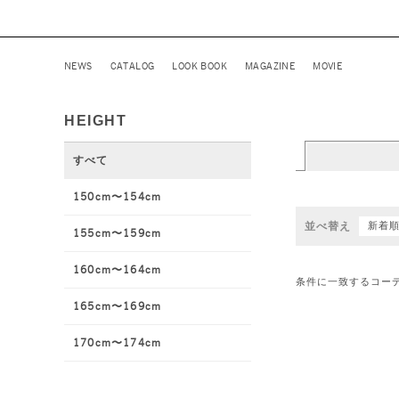
NEWS
CATALOG
LOOK BOOK
MAGAZINE
MOVIE
HEIGHT
すべて
150cm〜154cm
並べ替え
新着
155cm〜159cm
160cm〜164cm
条件に一致するコー
165cm〜169cm
170cm〜174cm