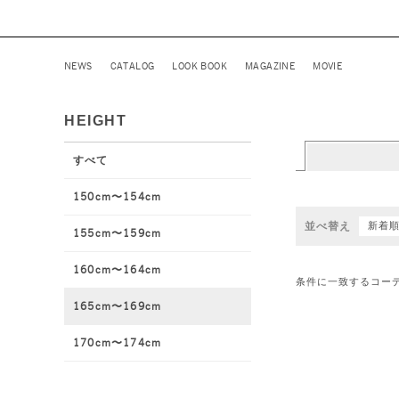
NEWS
CATALOG
LOOK BOOK
MAGAZINE
MOVIE
HEIGHT
すべて
150cm〜154cm
並べ替え
新着
155cm〜159cm
160cm〜164cm
条件に一致するコー
165cm〜169cm
170cm〜174cm