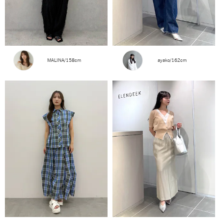
MALINA/158cm
ayako/162cm