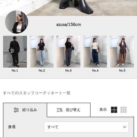
azusa/156cm
No.1
No.2
No.3
No.4
No.5
すべてのスタッフコーディネート一覧
表示
絞り込み
並び替え
身長