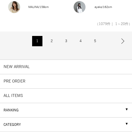
MALINA/158cm
ayako/162cm
（1079件｜ 1～20件）
1
2
3
4
5
NEW ARRIVAL
PRE ORDER
ALL ITEMS
RANKING
CATEGORY