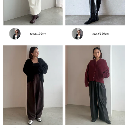
azusa/156cm
azusa/156cm