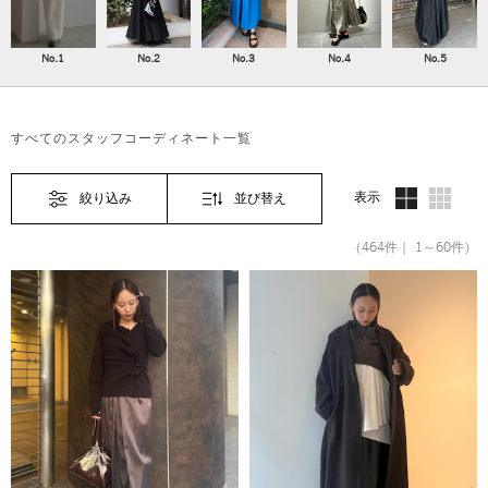
No.1
No.2
No.3
No.4
No.5
すべてのスタッフコーディネート一覧
表示
絞り込み
並び替え
（464件｜ 1～60件）