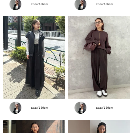
azusa/156cm
azusa/156cm
azusa/156cm
azusa/156cm