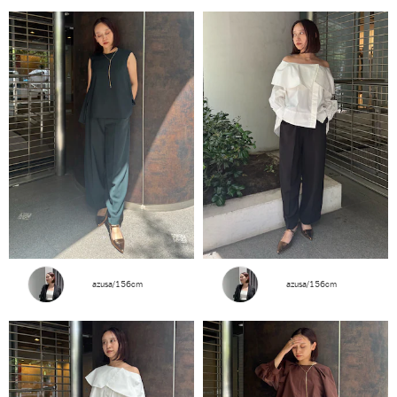
azusa/156cm
azusa/156cm