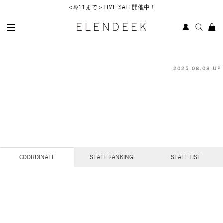
＜8/11まで＞TIME SALE開催中！
STAFF COORDINATE
2024.04.10 UP
COORDINATE
STAFF RANKING
STAFF LIST