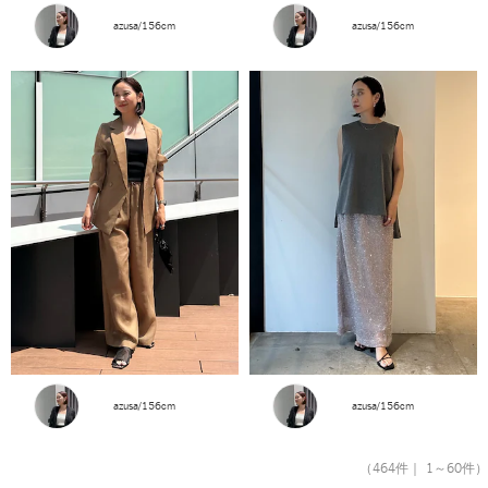
azusa/156cm
azusa/156cm
azusa/156cm
azusa/156cm
（464件｜ 1～60件）