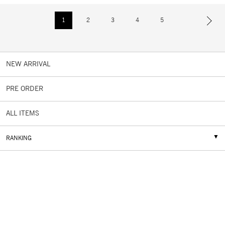
1
2
3
4
5
NEW ARRIVAL
PRE ORDER
ALL ITEMS
RANKING
CATEGORY
SNAP
LOG IN / 新規会員登録