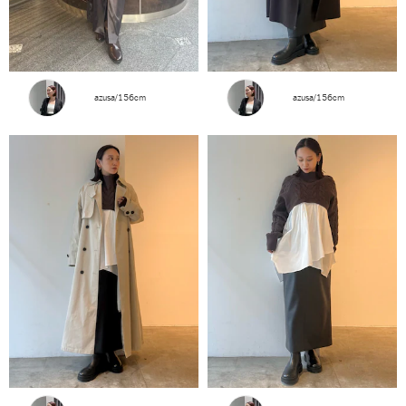
azusa/156cm
azusa/156cm