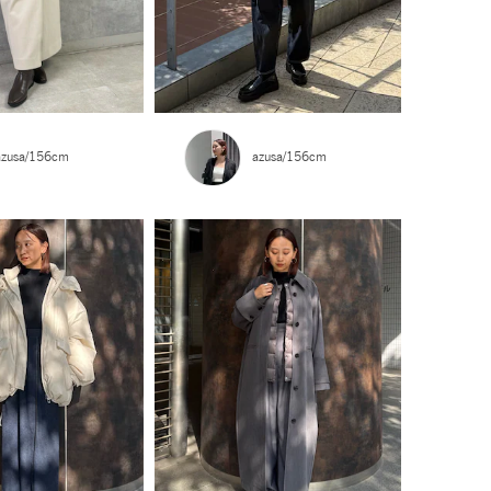
azusa/156cm
azusa/156cm