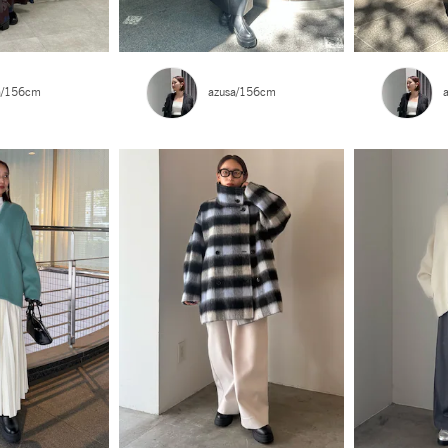
a/156cm
azusa/156cm