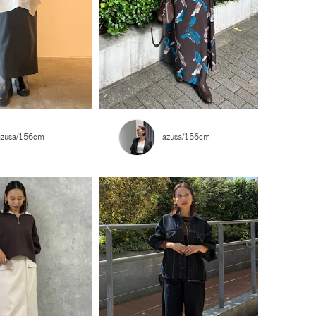
azusa/156cm
azusa/156cm