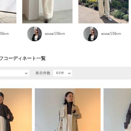
156cm
azusa/156cm
azusa/156cm
フコーディネート一覧
順
表示件数
60件