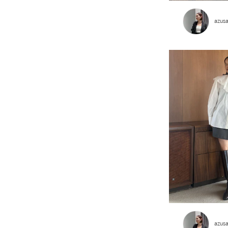
azus
azus