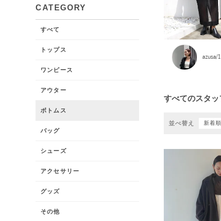
CATEGORY
すべて
トップス
azusa/
ワンピース
アウター
すべてのスタッ
ボトムス
並べ替え
新着
バッグ
シューズ
アクセサリー
グッズ
その他