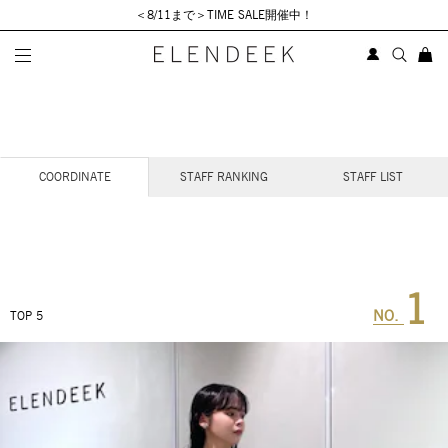
＜8/11まで＞TIME SALE開催中！
STAFF COORDINATE
COORDINATE
STAFF RANKING
STAFF LIST
1
NO.
TOP 5