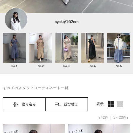
ayako/162cm
No.1
No.2
No.3
No.4
No.5
すべてのスタッフコーディネート一覧
表示
絞り込み
並び替え
（42件｜ 1～20件）