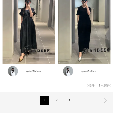
ayako/162cm
ayako/162cm
（42件｜ 1～20件）
1
2
3