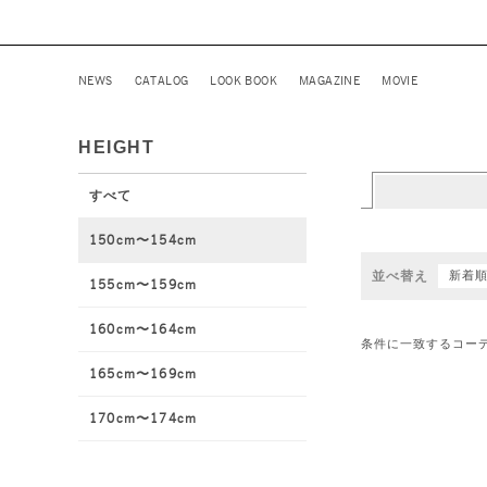
NEWS
CATALOG
LOOK BOOK
MAGAZINE
MOVIE
HEIGHT
すべて
150cm〜154cm
並べ替え
新着
155cm〜159cm
160cm〜164cm
条件に一致するコー
165cm〜169cm
170cm〜174cm