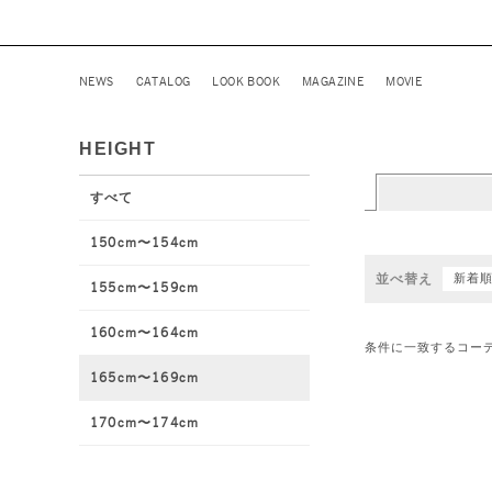
NEWS
CATALOG
LOOK BOOK
MAGAZINE
MOVIE
HEIGHT
すべて
150cm〜154cm
並べ替え
新着
155cm〜159cm
160cm〜164cm
条件に一致するコー
165cm〜169cm
170cm〜174cm