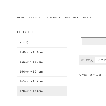
NEWS
CATALOG
LOOK BOOK
MAGAZINE
MOVIE
HEIGHT
すべて
150cm〜154cm
並べ替え
アク
155cm〜159cm
160cm〜164cm
条件に一致するコー
165cm〜169cm
170cm〜174cm