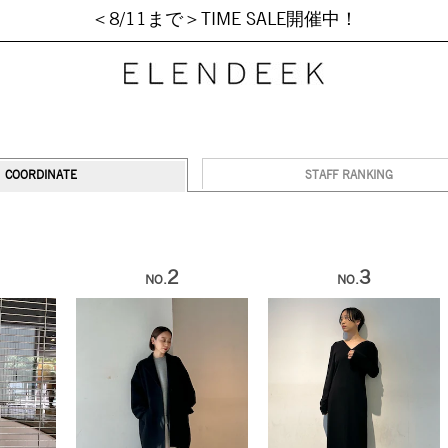
＜8/11まで＞TIME SALE開催中！
COORDINATE
STAFF RANKING
2
3
NO.
NO.