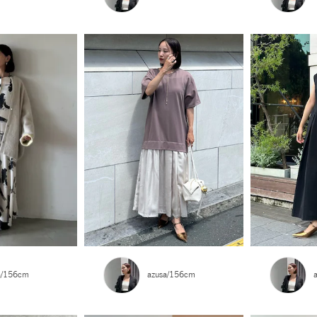
a/156cm
azusa/156cm