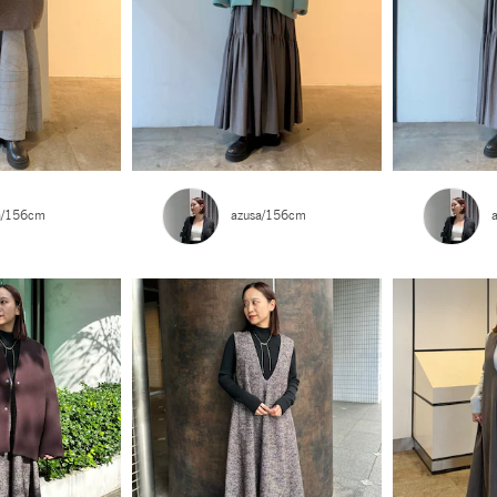
a/156cm
azusa/156cm