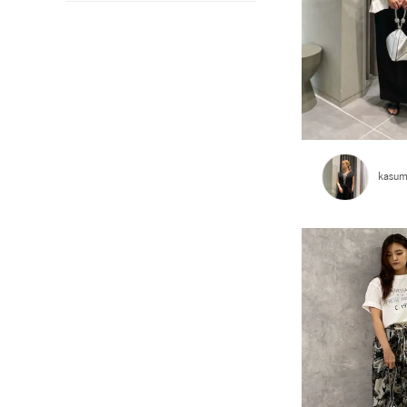
kasum