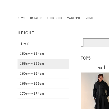
NEWS
CATALOG
LOOK BOOK
MAGAZINE
MOVIE
HEIGHT
すべて
150cm〜154cm
TOP5
155cm〜159cm
1
NO.
160cm〜164cm
165cm〜169cm
170cm〜174cm