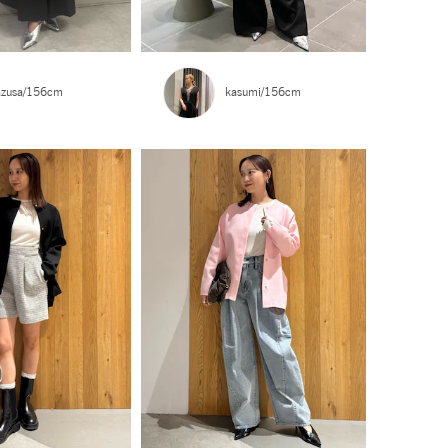
azusa/156cm
kasumi/156cm