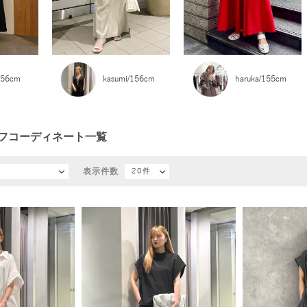
156cm
kasumi/156cm
haruka/155cm
フコーディネート一覧
順
表示件数
20件