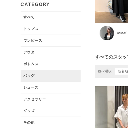
CATEGORY
すべて
トップス
azusa/
ワンピース
アウター
すべてのスタッ
ボトムス
並べ替え
新着
バッグ
シューズ
アクセサリー
グッズ
その他