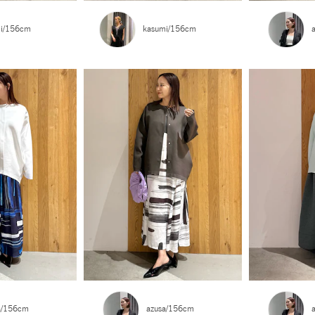
i/156cm
kasumi/156cm
a/156cm
azusa/156cm