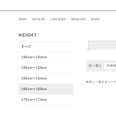
NEWS
CATALOG
LOOK BOOK
MAGAZINE
MOVIE
HEIGHT
すべて
150cm〜154cm
並べ替え
新着
155cm〜159cm
160cm〜164cm
条件に一致するコー
165cm〜169cm
170cm〜174cm