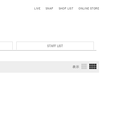
LIVE
SNAP
SHOP LIST
ONLINE STORE
STAFF LIST
表示