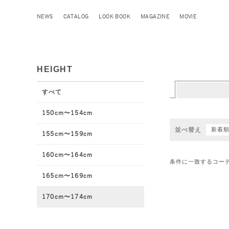
NEWS
CATALOG
LOOK BOOK
MAGAZINE
MOVIE
HEIGHT
すべて
150cm〜154cm
並べ替え
新着
155cm〜159cm
160cm〜164cm
条件に一致するコー
165cm〜169cm
170cm〜174cm