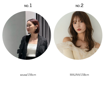
1
2
NO.
NO.
azusa/156cm
MALINA/158cm