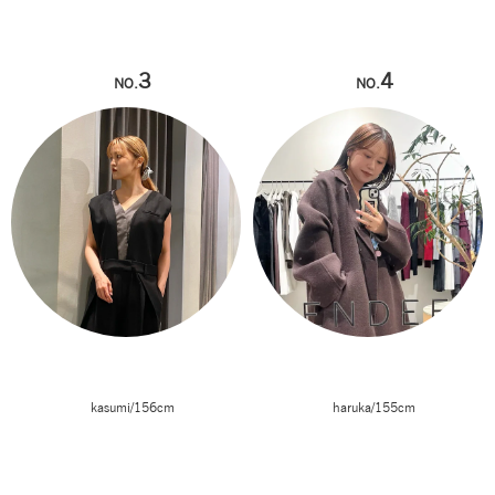
3
4
NO.
NO.
kasumi/156cm
haruka/155cm