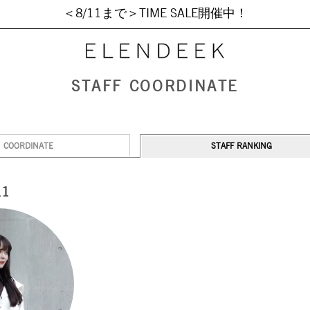
＜8/11まで＞TIME SALE開催中！
STAFF COORDINATE
COORDINATE
STAFF RANKING
1
.