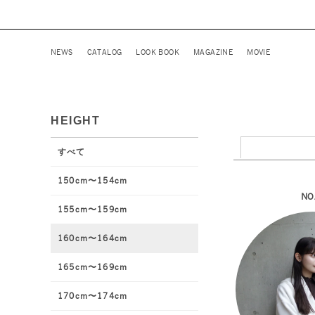
NEWS
CATALOG
LOOK BOOK
MAGAZINE
MOVIE
HEIGHT
すべて
150cm〜154cm
NO
155cm〜159cm
160cm〜164cm
165cm〜169cm
170cm〜174cm