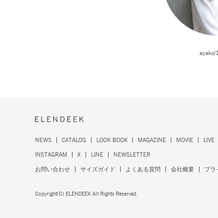
ayako/
NEWS
CATALOG
LOOK BOOK
MAGAZINE
MOVIE
LIVE
INSTAGRAM
X
LINE
NEWSLETTER
お問い合わせ
サイズガイド
よくある質問
会社概要
プラ
Copyright(C) ELENDEEK All Rights Reserved.