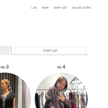
LIVE
SNAP
SHOP LIST
ONLINE STORE
STAFF LIST
3
4
NO.
NO.