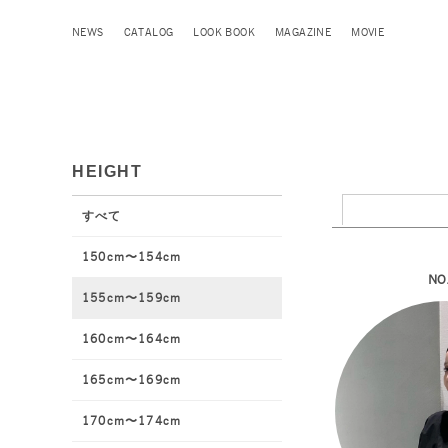
NEWS
CATALOG
LOOK BOOK
MAGAZINE
MOVIE
HEIGHT
すべて
150cm〜154cm
NO
155cm〜159cm
160cm〜164cm
165cm〜169cm
170cm〜174cm