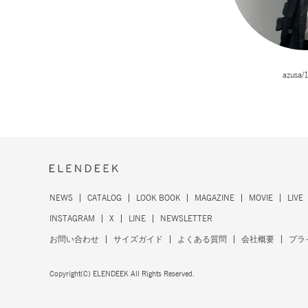
azusa/
NEWS
CATALOG
LOOK BOOK
MAGAZINE
MOVIE
LIVE
INSTAGRAM
X
LINE
NEWSLETTER
お問い合わせ
サイズガイド
よくある質問
会社概要
プラ
Copyright(C) ELENDEEK All Rights Reserved.