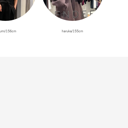
umi/156cm
haruka/155cm