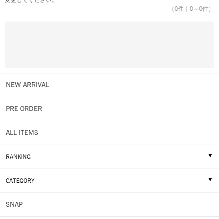
変更してください。
（
0
件｜
0
～
0
件）
NEW ARRIVAL
PRE ORDER
ALL ITEMS
RANKING
CATEGORY
SNAP