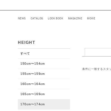
NEWS
CATALOG
LOOK BOOK
MAGAZINE
MOVIE
HEIGHT
すべて
150cm〜154cm
条件に一致するスタ
155cm〜159cm
160cm〜164cm
165cm〜169cm
170cm〜174cm