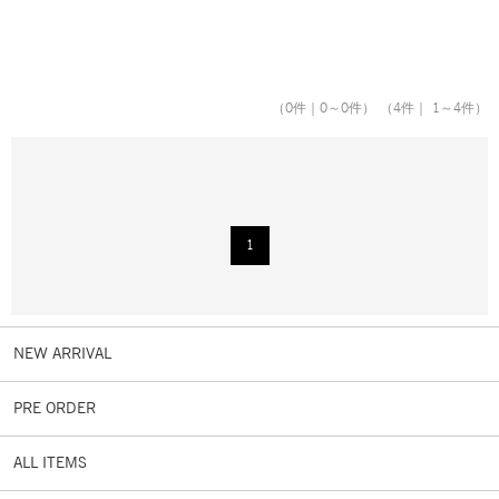
（
0
件｜
0
～
0
件）
（4件｜ 1～4件）
1
NEW ARRIVAL
PRE ORDER
ALL ITEMS