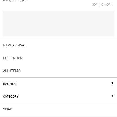
変更してください。
（
0
件｜
0
～
0
件）
NEW ARRIVAL
PRE ORDER
ALL ITEMS
RANKING
CATEGORY
SNAP