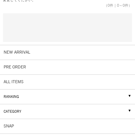
変更してください。
（
0
件｜
0
～
0
件）
NEW ARRIVAL
PRE ORDER
ALL ITEMS
RANKING
CATEGORY
SNAP