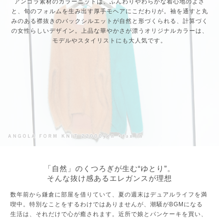
アンゴラ素材のカラーニットは、ふんわりやわらかな着心地のよさ
と、旬のフォルムを生み出す厚手モヘアにこだわりが。袖を通すと丸
みのある襟抜きのバックシルエットが自然と形づくられる、計算づく
の女性らしいデザイン。上品な華やかさが漂うオリジナルカラーは、
モデルやスタイリストにも大人気です。
「自然」のくつろぎが生む“ゆとり”。
そんな抜け感あるエレガンスが理想
数年前から鎌倉に部屋を借りていて、夏の週末はデュアルライフを満
喫中。特別なことをするわけではありませんが、潮騒がBGMになる
生活は、それだけで心が癒されます。近所で娘とパンケーキを買い、