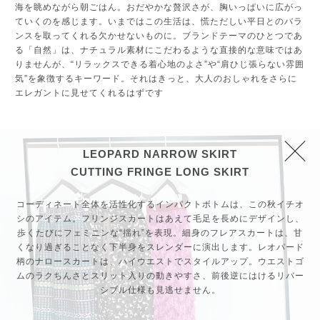
海を眺めながら朝ごはん。おだやかな贅沢さが、胸いっぱいに広がっ
ていくのを感じます。いまではこの生活は、慌ただしい平日とのバラ
ンスを取ってくれる欠かせないものに。ブランドテーマのひとつであ
る「自然」は、ナチュラル素材にこだわるような直接的な意味ではあ
りませんが、“リラックスできる着心地のよさ”や“肩ひじ張らない雰囲
気”を象徴するキーワード。それはきっと、大人のおしゃれをさらに
エレガントに見せてくれるはずです
LEOPARD NARROW SKIRT
CUTTING FRINGE LONG SKIRT
コーディネート全体を活性化するインパクトボトムは、この秋イチオ
シのアイテム。フリンジスカートはあえて毛足を長めにデザインし、
歩くたびにフェミニンな“揺れ”を表現。細身のフレアスカートは、甘
くなり過ぎることなく下半身をスレンダーに演出します。レオパード
柄のナロースカートは、ハイウエストでスタイルアップ。ウエストゴ
ムのラクちんさとスリット入りの動きやすさ、前後逆にはけるリバー
シブル仕様も見逃せません。