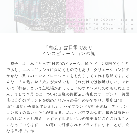
「都会」は日常であり
インスピレーションの塊
「都会」は、私にとって“日常”のイメージ。慌ただしく刺激的なもの
であり、エネルギッシュに煌めくものでもあり、クリエーションに欠
かせない数々のインスピレーションをもたらしてくれる場所です。ど
んなに「自然」や「旅」が大切でも、それだけでは物足りない。それ
らは「都会」という主戦場があってこそのオアシスなのかもしれませ
ん。そして９月には、ついに念願の路面店が青山にオープン！ 路面
店は自分のブランドを始めた頃からの長年の夢であり、場所は“青
山”と最初から決めていました。ハイブランドが軒を連ね、ファッシ
ョン感度の高い人たちが集まる、品よくパワフルな街。最近は海外か
らのお客さまも増え、ますます世界レベルの審美眼にさらされること
になっていくはず。この青山で評価されるブランドになることが、次
なる目標ですね。