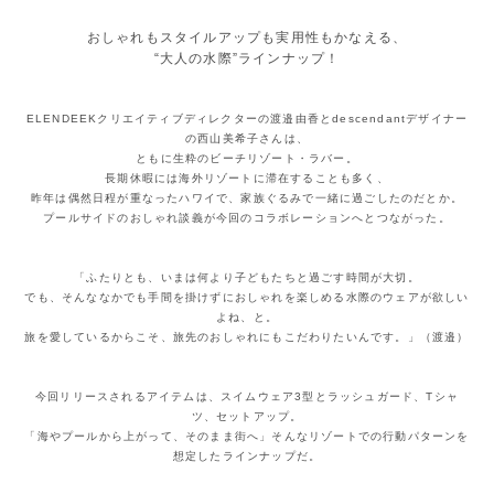
おしゃれもスタイルアップも実用性もかなえる、
“大人の水際”ラインナップ！
ELENDEEKクリエイティブディレクターの渡邉由香とdescendantデザイナー
の西山美希子さんは、
ともに生粋のビーチリゾート・ラバー。
長期休暇には海外リゾートに滞在することも多く、
昨年は偶然日程が重なったハワイで、家族ぐるみで一緒に過ごしたのだとか。
プールサイドのおしゃれ談義が今回のコラボレーションへとつながった。
「ふたりとも、いまは何より子どもたちと過ごす時間が大切。
でも、そんななかでも手間を掛けずにおしゃれを楽しめる水際のウェアが欲しい
よね、と。
旅を愛しているからこそ、旅先のおしゃれにもこだわりたいんです。」（渡邉）
今回リリースされるアイテムは、スイムウェア3型とラッシュガード、Tシャ
ツ、セットアップ。
「海やプールから上がって、そのまま街へ」そんなリゾートでの行動パターンを
想定したラインナップだ。