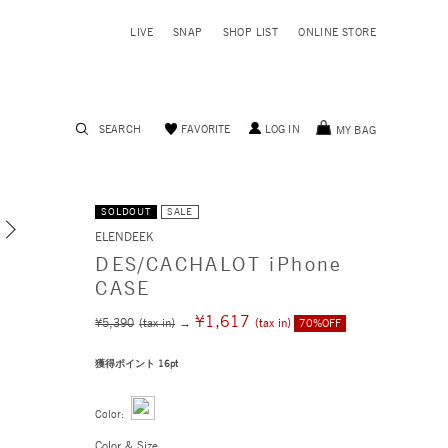
LIVE
SNAP
SHOP LIST
ONLINE STORE
SEARCH
FAVORITE
LOG IN
MY BAG
SOLDOUT
SALE
ELENDEEK
DES/CACHALOT iPhone
CASE
¥1,617
¥5,390
(tax in)
→
(tax in)
70%OFF
獲得ポイント 16pt
Color:
Color & Size