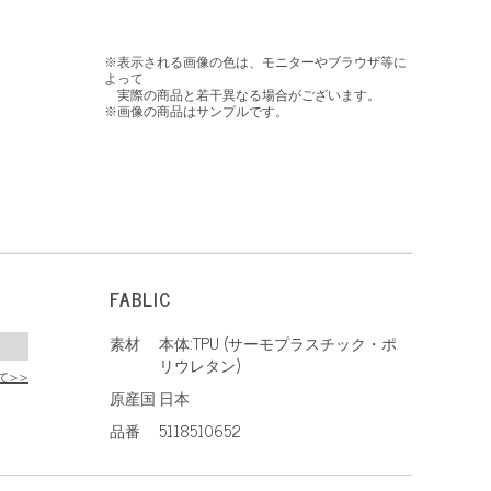
※表示される画像の色は、モニターやブラウザ等に
よって
実際の商品と若干異なる場合がございます。
※画像の商品はサンプルです。
FABLIC
素材
本体:TPU (サーモプラスチック・ポ
リウレタン)
て>>
原産国
日本
、
品番
5118510652