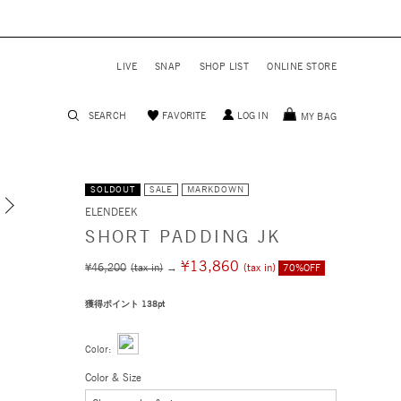
LIVE
SNAP
SHOP LIST
ONLINE STORE
SEARCH
FAVORITE
LOG IN
MY BAG
SOLDOUT
SALE
MARKDOWN
ELENDEEK
モデル身長 163cm 着用サイズ F
SHORT PADDING JK
¥13,860
¥46,200
(tax in)
→
(tax in)
70%OFF
獲得ポイント 138pt
Color:
Color & Size