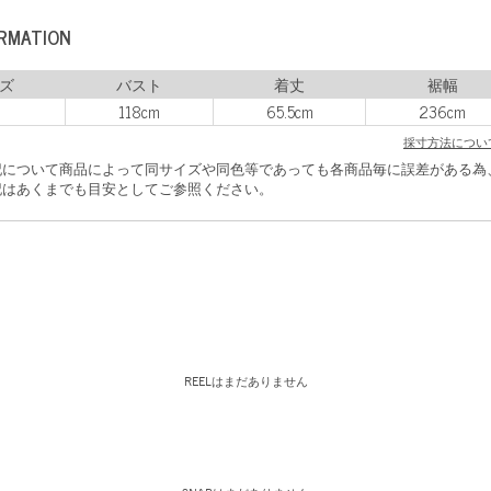
ORMATION
ズ
バスト
着丈
裾幅
118cm
65.5cm
236cm
採寸方法につい
記について商品によって同サイズや同色等であっても各商品毎に誤差がある為
はあくまでも目安としてご参照ください。
REELはまだありません