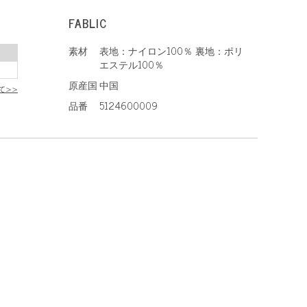
FABLIC
素材
表地：ナイロン100％ 裏地：ポリ
エステル100％
原産国
中国
て>>
品番
5124600009
、