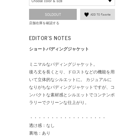
Choose color & size
SOLDOUT
ADD TO Favorite
店舗在庫を確認する
EDITOR'S NOTES
ショートパディングジャケット
ミニマルなパディングジャケット。
後ろ丈を長くとり、ドロストなどの機能を用
いて立体的なシルエットに。 カジュアルに
なりがちなパディングジャケットですが、コ
ンパクトな素材感とシルエットでコンテンポ
ラリーでクリーンな仕上がり。
・・・・・・・・・・・・・・・・・・
透け感：なし
裏地：あり