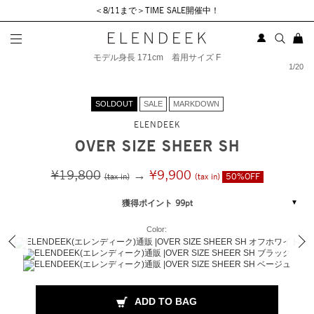
＜8/11まで＞TIME SALE開催中！
モデル身長 171cm 着用サイズ F
1
/
20
SOLDOUT
SALE
MARKDOWN
ELENDEEK
OVER SIZE SHEER SH
¥19,800
→
¥9,900
(tax in)
(tax in)
50%OFF
獲得ポイント 99pt
Color:
ADD TO BAG