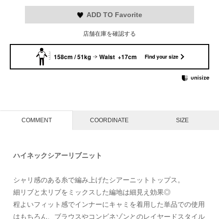
ADD TO Favorite
店舗在庫を確認する
158cm / 51kg
Waist +17cm
Find your size
COMMENT
COORDINATE
SIZE
ハイネックシアーリブニット
シャリ感のある糸で編み上げたシアーニットトップス。
細リブと太リブをミックスした編地は細見え効果◎
程よいフィット感でインナーにキャミを着用した単品での使用
はもちろん、ブラウスやコンビネゾンとのレイヤードスタイル