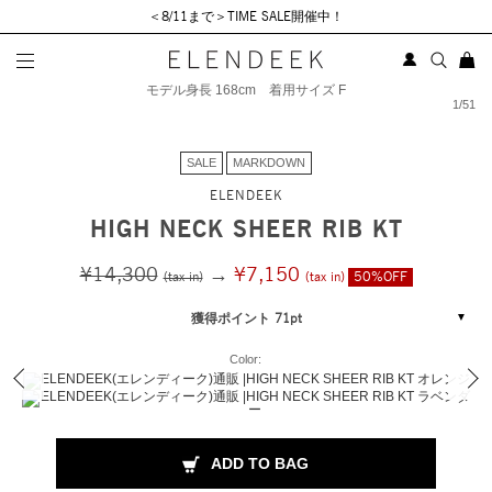
＜8/11まで＞TIME SALE開催中！
モデル身長 168cm 着用サイズ F
1
/
51
SALE
MARKDOWN
ELENDEEK
HIGH NECK SHEER RIB KT
¥14,300
→
¥7,150
(tax in)
(tax in)
50%OFF
獲得ポイント 71pt
Color:
ADD TO BAG