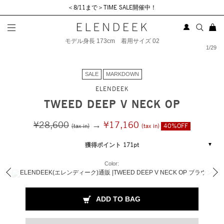
＜8/11まで＞TIME SALE開催中！
モデル身長 173cm 着用サイズ 02
1
/
29
SALE
MARKDOWN
ELENDEEK
TWEED DEEP V NECK OP
¥28,600
→
¥17,160
(tax in)
(tax in)
40%OFF
獲得ポイント 171pt
Color:
ADD TO BAG