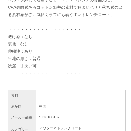
ベルトを締めて着用すると、ドレストレンチの雰囲気に。
やや表面感あるコットン混率の素材で程よいハリと落ち感の出
る素材感が雰囲気良くラフにも着やすいトレンチコート。
・・・・・・・・・・・・・・・・・・
透け感：なし
裏地：なし
伸縮性：あり
生地の厚さ：普通
洗濯：手洗い可
・・・・・・・・・・・・・・・・・・
素材
-
原産国
中国
メーカー品番
5126100102
アウター
トレンチコート
カテゴリー