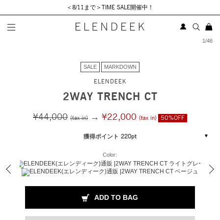
＜8/11まで＞TIME SALE開催中！
1
/
46
SALE
MARKDOWN
ELENDEEK
2WAY TRENCH CT
¥44,000
→
¥22,000
(tax in)
(tax in)
50%OFF
獲得ポイント 220pt
Color:
ADD TO BAG