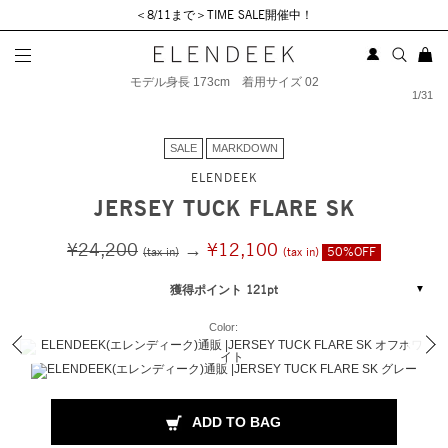
＜8/11まで＞TIME SALE開催中！
モデル身長 173cm 着用サイズ 02
1
/
31
SALE
MARKDOWN
ELENDEEK
JERSEY TUCK FLARE SK
¥24,200
→
¥12,100
(tax in)
(tax in)
50%OFF
獲得ポイント 121pt
Color:
ADD TO BAG