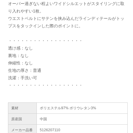
オーバー過ぎない程よいワイドシルエットがスタイリングに取
り入れやすい1枚。
ウエストベルトにサテンを挟み込んだラインディテールがトッ
プスをタックインした際のポイントに。
・・・・・・・・・・・・・・・・・・
透け感：なし
裏地：なし
伸縮性：なし
生地の厚さ：普通
洗濯：手洗い可
・・・・・・・・・・・・・・・・・・
素材
ポリエステル97% ポリウレタン3%
原産国
中国
メーカー品番
5126207110