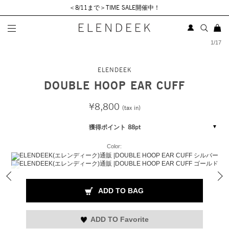
＜8/11まで＞TIME SALE開催中！
1
/
17
ELENDEEK
DOUBLE HOOP EAR CUFF
¥8,800
(tax in)
獲得ポイント 88pt
Color:
ADD TO BAG
ADD TO Favorite