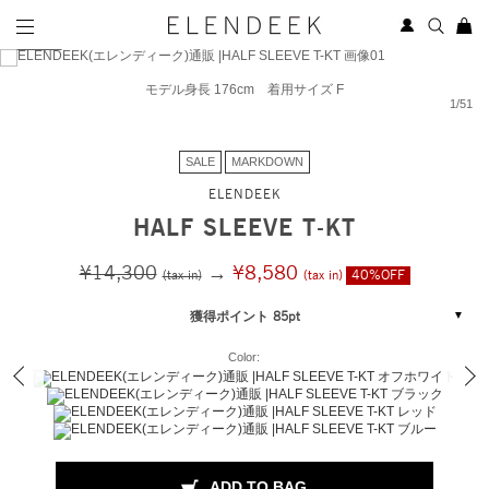
モデル身長 176cm 着用サイズ F
1
/
51
SALE
MARKDOWN
ELENDEEK
HALF SLEEVE T-KT
¥14,300
→
¥8,580
(tax in)
(tax in)
40%OFF
獲得ポイント 85pt
Color:
ADD TO BAG