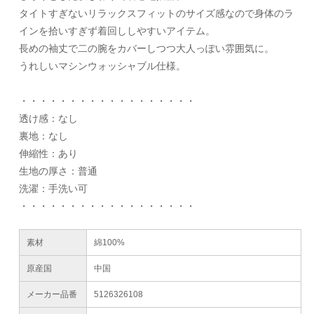
タイトすぎないリラックスフィットのサイズ感なので身体のラ
インを拾いすぎず着回ししやすいアイテム。
長めの袖丈で二の腕をカバーしつつ大人っぽい雰囲気に。
うれしいマシンウォッシャブル仕様。
・・・・・・・・・・・・・・・・・・
透け感：なし
裏地：なし
伸縮性：あり
生地の厚さ：普通
洗濯：手洗い可
・・・・・・・・・・・・・・・・・・
素材
綿100%
原産国
中国
メーカー品番
5126326108