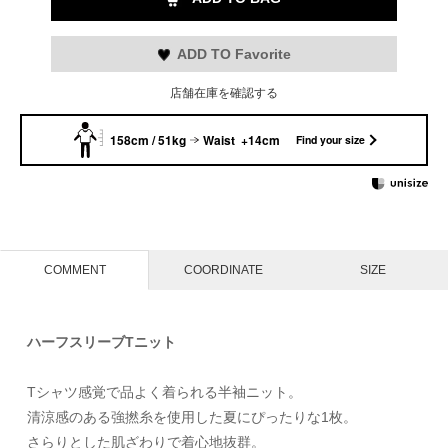
ADD TO Favorite
店舗在庫を確認する
158cm / 51kg
Waist +14cm
Find your size
COMMENT
COORDINATE
SIZE
ハーフスリーブTニット
Tシャツ感覚で品よく着られる半袖ニット。
清涼感のある強撚糸を使用した夏にぴったりな1枚。
さらりとした肌ざわりで着心地抜群。