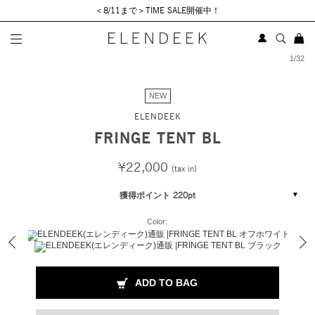
＜8/11まで＞TIME SALE開催中！
1
/
32
NEW
ELENDEEK
FRINGE TENT BL
¥22,000
(tax in)
獲得ポイント 220pt
Color:
ADD TO BAG