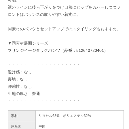
可能。
裾のラインに後ろ下がりをつけ自然にヒップをカバーしつつフ
ロントはバランスの取りやすい着丈に。
同素材のパンツとセットアップでのスタイリングもおすすめ。
▼同素材展開シリーズ
フリンジイージタックパンツ（品番：512640720401）
・・・・・・・・・・・・・・・・・・
透け感：なし
裏地：なし
伸縮性：なし
生地の厚さ：普通
・・・・・・・・・・・・・・・・・・
素材
リヨセル68% ポリエステル32%
原産国
中国