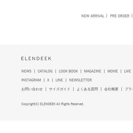
NEW ARRIVAL
PRE ORDER
NEWS
CATALOG
LOOK BOOK
MAGAZINE
MOVIE
LIVE
INSTAGRAM
X
LINE
NEWSLETTER
お問い合わせ
サイズガイド
よくある質問
会社概要
プラ
Copyright(C) ELENDEEK All Rights Reserved.