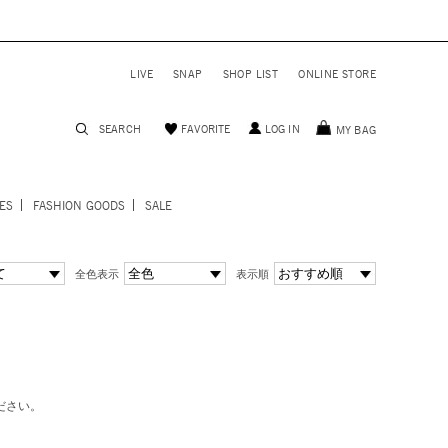
LIVE
SNAP
SHOP LIST
ONLINE STORE
SEARCH
FAVORITE
LOG IN
MY BAG
ES
FASHION GOODS
SALE
全色表示
表示順
ださい。