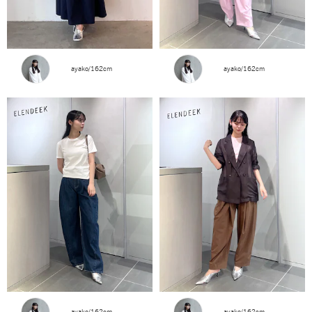
ayako/162cm
ayako/162cm