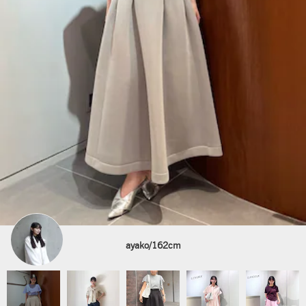
ayako/162cm