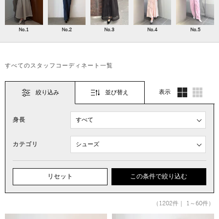
No.1
No.2
No.3
No.4
No.5
すべてのスタッフコーディネート一覧
表示
絞り込み
並び替え
身長
カテゴリ
リセット
この条件で絞り込む
（1202件｜ 1～60件）