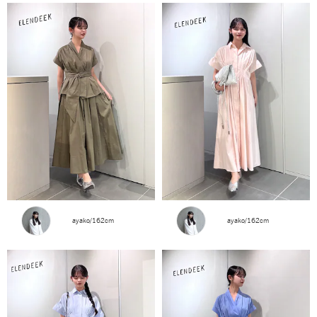
ayako/162cm
ayako/162cm