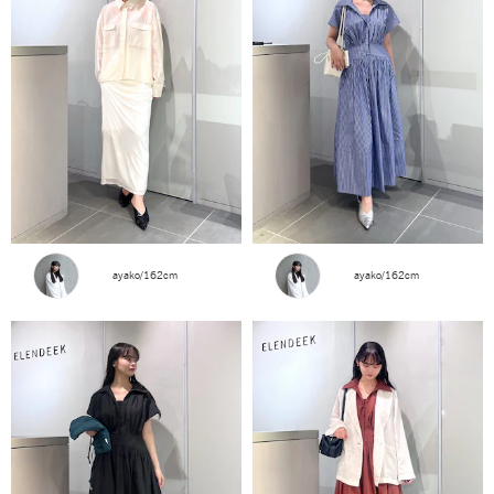
ayako/162cm
ayako/162cm