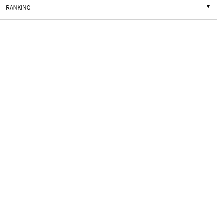
RANKING
CATEGORY
SNAP
LOG IN / 新規会員登録
FAVORITE
お問い合わせ
サイズガイド
よくある質問
会社概要
プライバシーポリシー
特定商取引法に基づく表示