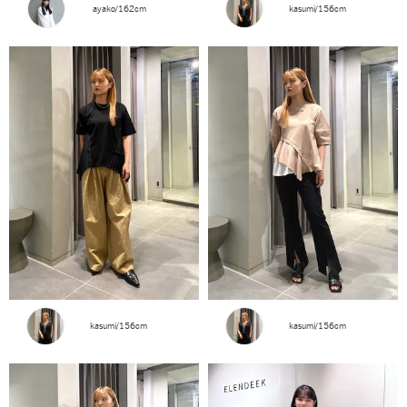
ayako/162cm
kasumi/156cm
kasumi/156cm
kasumi/156cm