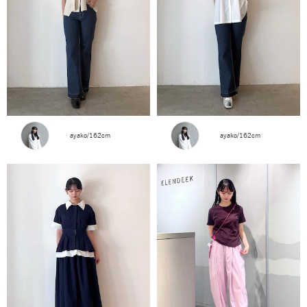
ayako/162cm
ayako/162cm