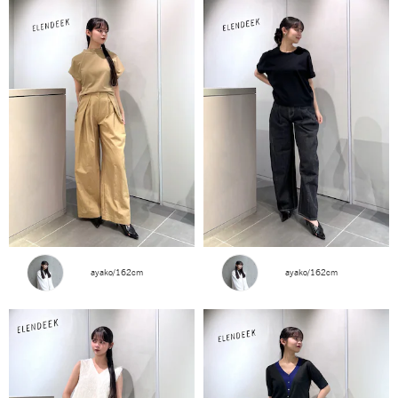
ayako/162cm
ayako/162cm