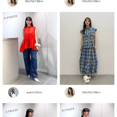
MALINA/158cm
MALINA/158cm
ayako/162cm
MALINA/158cm