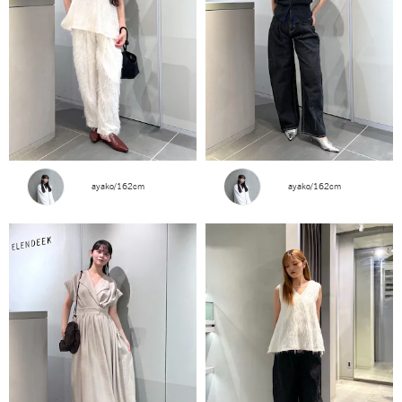
ayako/162cm
ayako/162cm