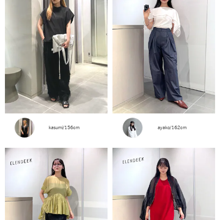
kasumi/156cm
ayako/162cm