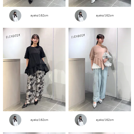
ayako/162cm
ayako/162cm
ayako/162cm
ayako/162cm