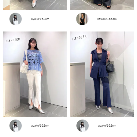
ayako/162cm
kasumi/156cm
ayako/162cm
ayako/162cm