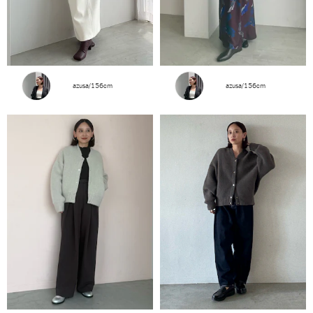
azusa/156cm
azusa/156cm