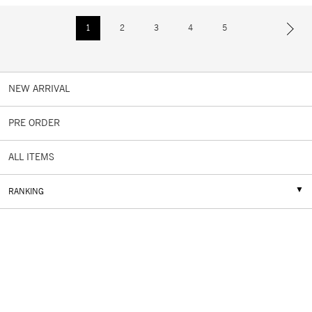
1
2
3
4
5
NEW ARRIVAL
PRE ORDER
ALL ITEMS
RANKING
CATEGORY
SNAP
LOG IN / 新規会員登録