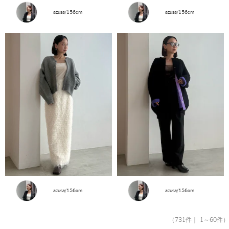
azusa/156cm
azusa/156cm
azusa/156cm
azusa/156cm
（731件｜ 1～60件）