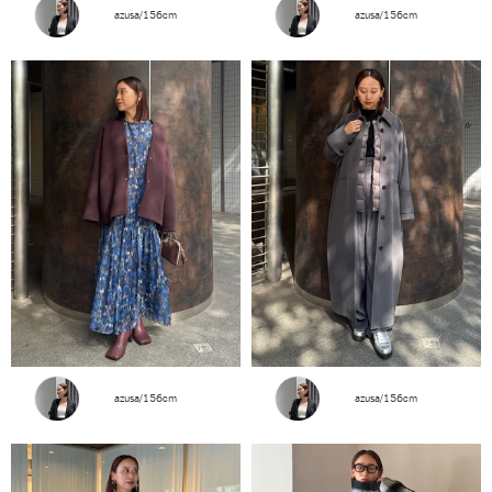
azusa/156cm
azusa/156cm
azusa/156cm
azusa/156cm