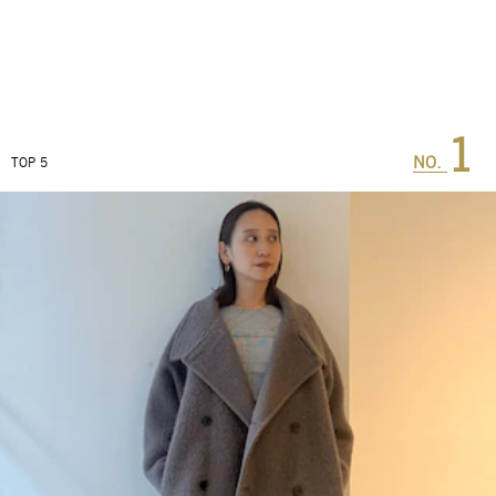
2
NO.
TOP 5