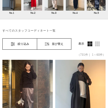
No.1
No.2
No.3
No.4
No.5
すべてのスタッフコーディネート一覧
表示
絞り込み
並び替え
（731件｜ 1～60件）