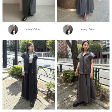
azusa/156cm
azusa/156cm