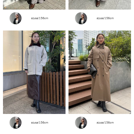
azusa/156cm
azusa/156cm
azusa/156cm
azusa/156cm