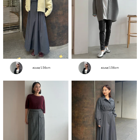
azusa/156cm
azusa/156cm