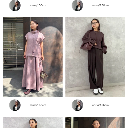
azusa/156cm
azusa/156cm
azusa/156cm
azusa/156cm