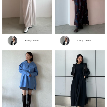
azusa/156cm
azusa/156cm