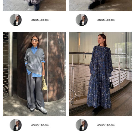
azusa/156cm
azusa/156cm
azusa/156cm
azusa/156cm