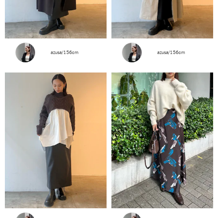
azusa/156cm
azusa/156cm