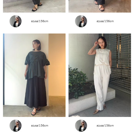
azusa/156cm
azusa/156cm
azusa/156cm
azusa/156cm