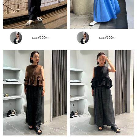
azusa/156cm
azusa/156cm