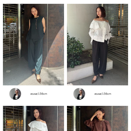
azusa/156cm
azusa/156cm