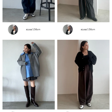
azusa/156cm
azusa/156cm