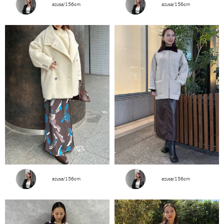
azusa/156cm
azusa/156cm
azusa/156cm
azusa/156cm