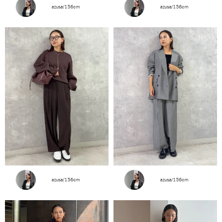
azusa/156cm
azusa/156cm
azusa/156cm
azusa/156cm