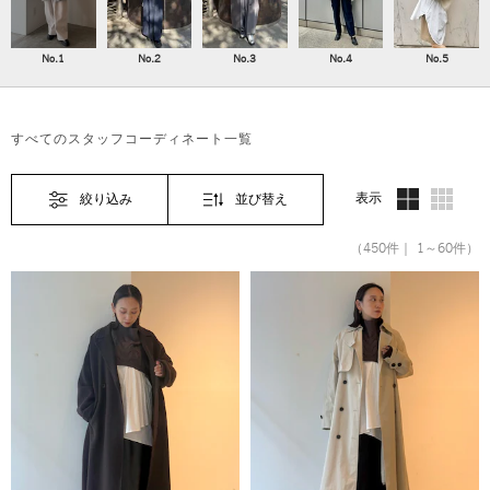
No.1
No.2
No.3
No.4
No.5
すべてのスタッフコーディネート一覧
表示
絞り込み
並び替え
（450件｜ 1～60件）