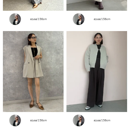
azusa/156cm
azusa/156cm
azusa/156cm
azusa/156cm