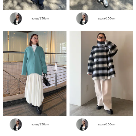
azusa/156cm
azusa/156cm
azusa/156cm
azusa/156cm