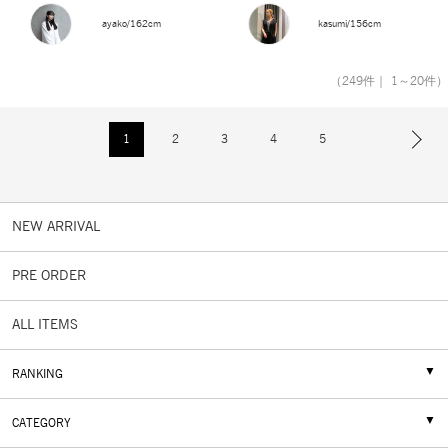
ayako/162cm
kasumi/156cm
（249件｜ 1～20件）
1
2
3
4
5
NEW ARRIVAL
PRE ORDER
ALL ITEMS
RANKING
CATEGORY