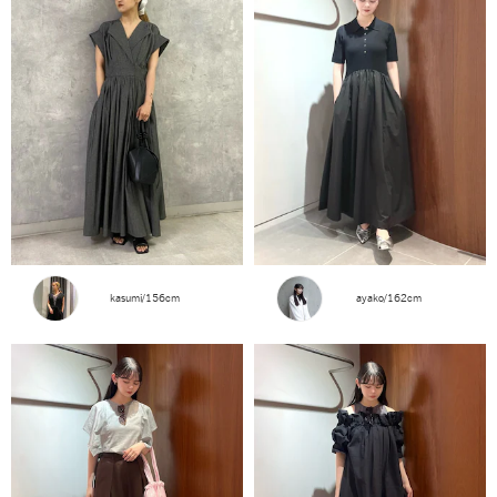
kasumi/156cm
ayako/162cm