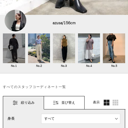
azusa/156cm
No.1
No.2
No.3
No.4
No.5
すべてのスタッフコーディネート一覧
表示
絞り込み
並び替え
身長