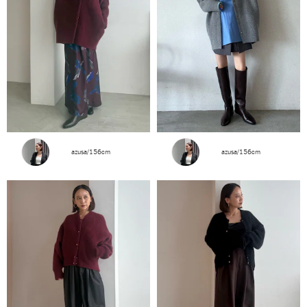
azusa/156cm
azusa/156cm