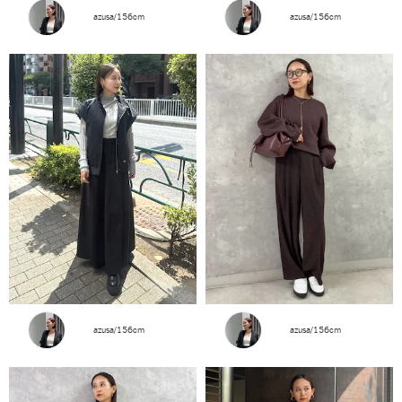
azusa/156cm
azusa/156cm
azusa/156cm
azusa/156cm