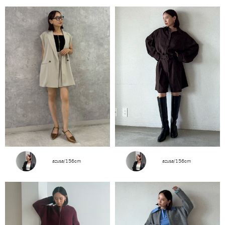
azusa/156cm
azusa/156cm