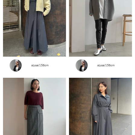
azusa/156cm
azusa/156cm