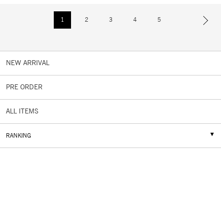
1
2
3
4
5
NEW ARRIVAL
PRE ORDER
ALL ITEMS
RANKING
CATEGORY
SNAP
LOG IN / 新規会員登録