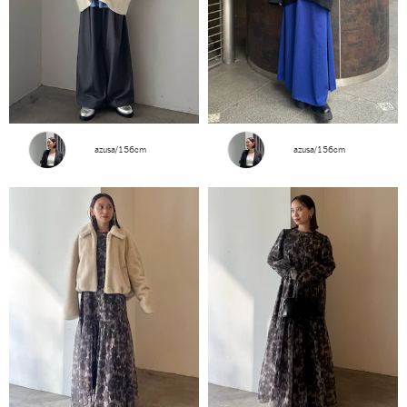
azusa/156cm
azusa/156cm