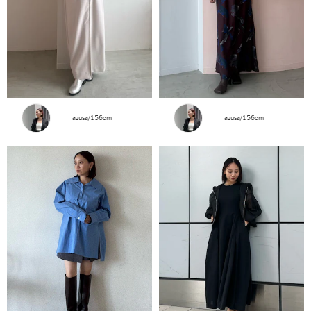
azusa/156cm
azusa/156cm