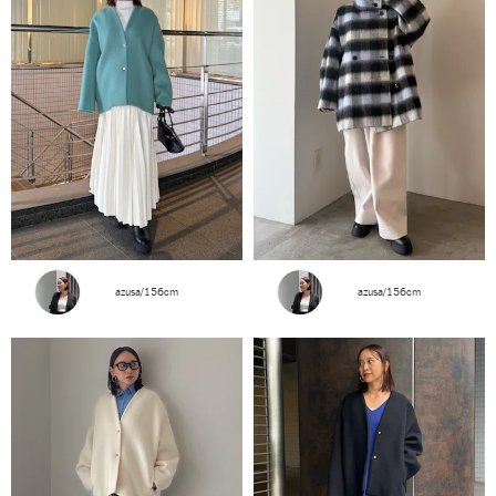
azusa/156cm
azusa/156cm