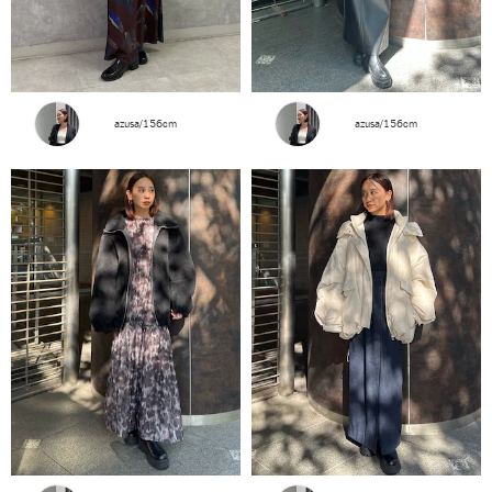
azusa/156cm
azusa/156cm