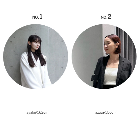
1
2
NO.
NO.
ayako/162cm
azusa/156cm