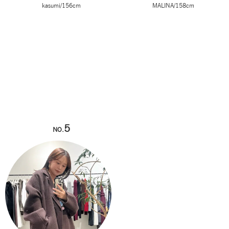
kasumi/156cm
MALINA/158cm
5
NO.