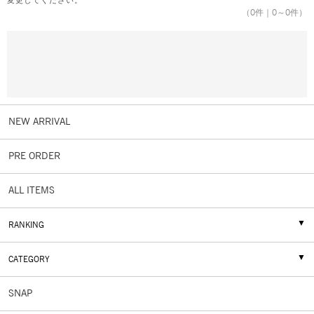
変更してください。
（
0
件｜
0
～
0
件）
NEW ARRIVAL
PRE ORDER
ALL ITEMS
RANKING
CATEGORY
SNAP