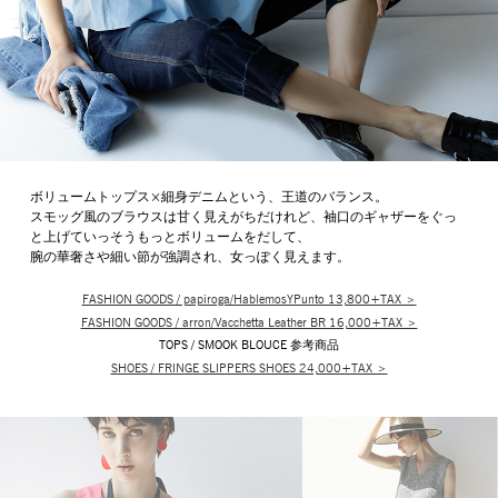
ボリュームトップス×細身デニムという、王道のバランス。
スモッグ風のブラウスは甘く見えがちだけれど、袖口のギャザーをぐっ
と上げていっそうもっとボリュームをだして、
腕の華奢さや細い節が強調され、女っぽく見えます。
FASHION GOODS / papiroga/HablemosYPunto 13,800+TAX ＞
FASHION GOODS / arron/Vacchetta Leather BR 16,000+TAX ＞
TOPS / SMOOK BLOUCE 参考商品
SHOES / FRINGE SLIPPERS SHOES 24,000+TAX ＞