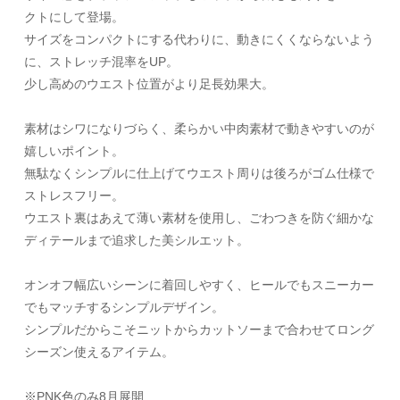
クトにして登場。
サイズをコンパクトにする代わりに、動きにくくならないよう
に、ストレッチ混率をUP。
少し高めのウエスト位置がより足長効果大。
素材はシワになりづらく、柔らかい中肉素材で動きやすいのが
嬉しいポイント。
無駄なくシンプルに仕上げてウエスト周りは後ろがゴム仕様で
ストレスフリー。
ウエスト裏はあえて薄い素材を使用し、ごわつきを防ぐ細かな
ディテールまで追求した美シルエット。
オンオフ幅広いシーンに着回しやすく、ヒールでもスニーカー
でもマッチするシンプルデザイン。
シンプルだからこそニットからカットソーまで合わせてロング
シーズン使えるアイテム。
※PNK色のみ8月展開