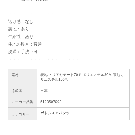
・・・・・・・・・・・・・・・・・・
透け感：なし
裏地：あり
伸縮性：あり
生地の厚さ：普通
洗濯：手洗い可
・・・・・・・・・・・・・・・・・・
素材
表地:トリアセテート70％ ポリエステル30％ 裏地:ポ
リエステル100％
原産国
日本
メーカー品番
5123507002
ボトムス
パンツ
カテゴリー