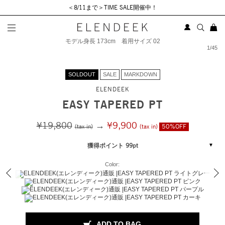
＜8/11まで＞TIME SALE開催中！
モデル身長 173cm 着用サイズ 02
1
/
45
SOLDOUT
SALE
MARKDOWN
ELENDEEK
EASY TAPERED PT
¥19,800
→
¥9,900
(tax in)
(tax in)
50%OFF
獲得ポイント 99pt
Color:
ADD TO BAG