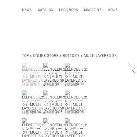
NEWS
CATALOG
LOOK BOOK
MAGAZINE
MOVIE
TOP
ONLINE STORE
BOTTOMS
MULTI LAYERED SK
ネイビー /
モデル身長 172cm 着用サイズ 02