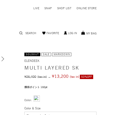
LIVE
SNAP
SHOP LIST
ONLINE STORE
SEARCH
FAVORITE
LOG IN
MY BAG
SOLDOUT
SALE
MARKDOWN
ELENDEEK
モデル身長 172cm 着用サイズ 02
MULTI LAYERED SK
¥13,200
¥26,400
(tax in)
→
(tax in)
50%OFF
獲得ポイント 132pt
Color:
Color & Size