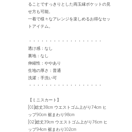
ることですっきりとした両玉縁ポケットの見
せ方も可能。
一着で様々なアレンジを楽しめるお得なセッ
トアイテム。
・・・・・・・・・・・・・・・・・・
透け感：なし
裏地：なし
伸縮性：ややあり
生地の厚さ：普通
洗濯：手洗い可
・・・・・・・・・・・・・・・・・・
【ミニスカート】
[01]総丈38cm ウエストゴム上がり74cm ヒ
ップ90cm 裾まわり98cm
[02]総丈39cm ウエストゴム上がり76cm ヒ
ップ94cm 裾まわり102cm