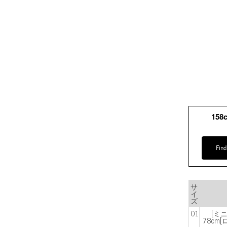
158
Find
サ
イ
ズ
01
[ミ
78cm