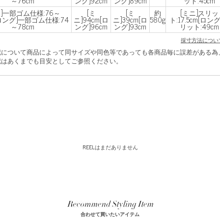
～76cm
ング]92cm
ング]89cm
ット:45cm
ニ]一部ゴム仕様:76～
[ミ
[ミ
約
[ミニ]スリッ
[ロング]一部ゴム仕様:74
ニ]94cm[ロ
ニ]39cm[ロ
580g
ト:17.5cm[ロン
～78cm
ング]96cm
ング]93cm
リット:49cm
採寸方法につい
記について商品によって同サイズや同色等であっても各商品毎に誤差がある為
はあくまでも目安としてご参照ください。
REELはまだありません
合わせて買いたいアイテム