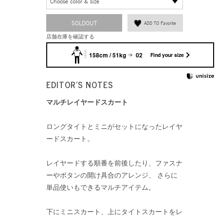
Choose color & size
SOLDOUT
ADD TO Favorite
店舗在庫を確認する
158cm / 51kg
02
Find your size
EDITOR'S NOTES
マルチレイヤードスカート
ロングタイトとミニがセットになったレイヤ
ードスカート。
レイヤードする順番を前後したり、ファスナ
ーやボタンの開け具合のアレンジ、 さらに
単品使いもできるマルチアイテム。
下にミニスカート、上にタイトスカートをレ