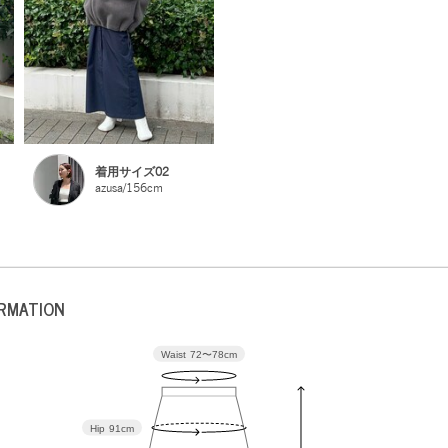
着用サイズ02
azusa/156cm
ORMATION
Waist
72〜78cm
Hip
91cm