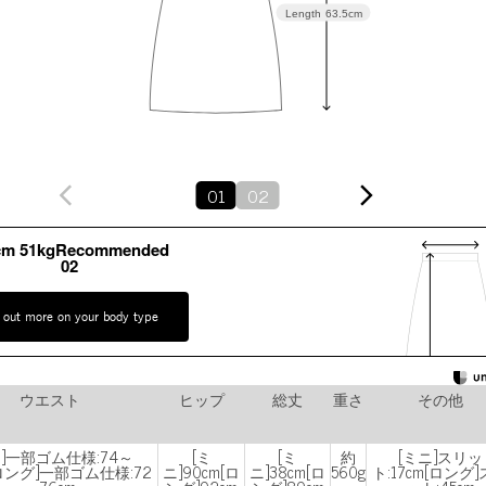
Length
63.5cm
01
02
cm 51kgRecommended
02
 out more on your body type
ウエスト
ヒップ
総丈
重さ
その他
ニ]一部ゴム仕様:74～
[ミ
[ミ
約
[ミニ]スリッ
[ロング]一部ゴム仕様:72
ニ]90cm[ロ
ニ]38cm[ロ
560g
ト:17cm[ロング