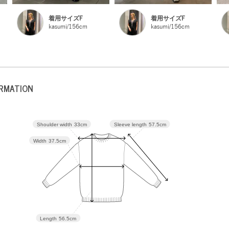
着用サイズF
着用サイズF
kasumi/156cm
kasumi/156cm
ORMATION
Sleeve length
57.5cm
Shoulder width
33cm
Width
37.5cm
Length
56.5cm