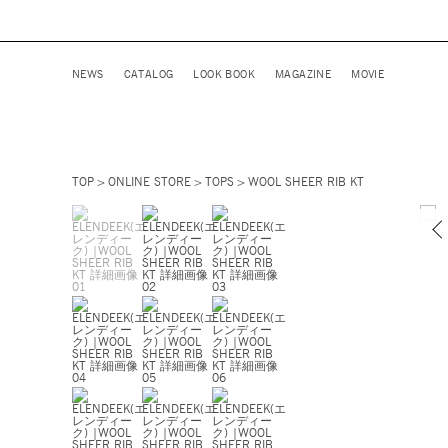
NEWS
CATALOG
LOOK BOOK
MAGAZINE
MOVIE
TOP
ONLINE STORE
TOPS
WOOL SHEER RIB KT
パープル /
モデル身長 165cm 着用サイズ F