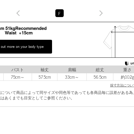
F
cm 51kgRecommended
Waist +15cm
 out more on your body type
バスト
袖丈
肩幅
総丈
重さ
75cm～
57.5cm
33cm～
56.5cm
約102
採寸方法につい
記について商品によって同サイズや同色等であっても各商品毎に誤差がある為
はあくまでも目安としてご参照ください。