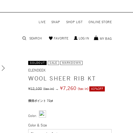
LIVE
SNAP
SHOP LIST
ONLINE STORE
SEARCH
FAVORITE
LOG IN
MY BAG
SOLDOUT
SALE
MARKDOWN
ELENDEEK
モデル身長 171cm 着用サイズ F
WOOL SHEER RIB KT
¥7,260
¥12,100
(tax in)
→
(tax in)
40%OFF
獲得ポイント 72pt
Color:
Color & Size