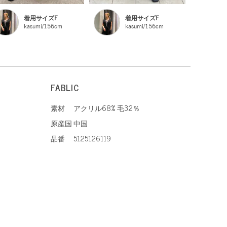
着用サイズF
着用サイズF
kasumi/156cm
kasumi/156cm
FABLIC
素材
アクリル68% 毛32％
原産国
中国
品番
5125126119