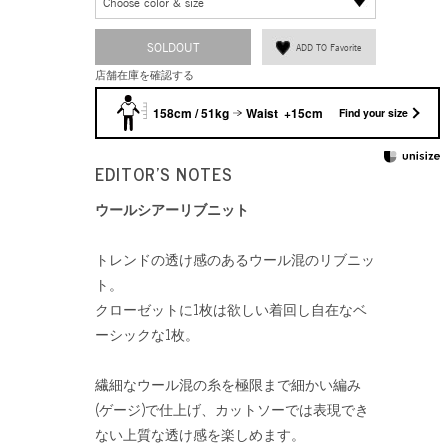
Choose color & size
SOLDOUT
ADD TO Favorite
店舗在庫を確認する
158cm / 51kg
Waist +15cm
Find your size
EDITOR'S NOTES
ウールシアーリブニット
トレンドの透け感のあるウール混のリブニッ
ト。
クローゼットに1枚は欲しい着回し自在なベ
ーシックな1枚。
繊細なウール混の糸を極限まで細かい編み
(ゲージ)で仕上げ、カットソーでは表現でき
ない上質な透け感を楽しめます。