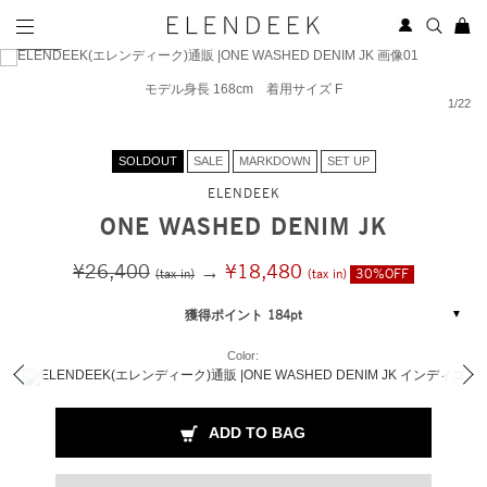
モデル身長 168cm 着用サイズ F
1
/
22
SOLDOUT
SALE
MARKDOWN
SET UP
ELENDEEK
ONE WASHED DENIM JK
¥26,400
→
¥18,480
(tax in)
(tax in)
30%OFF
獲得ポイント 184pt
Color:
ADD TO BAG