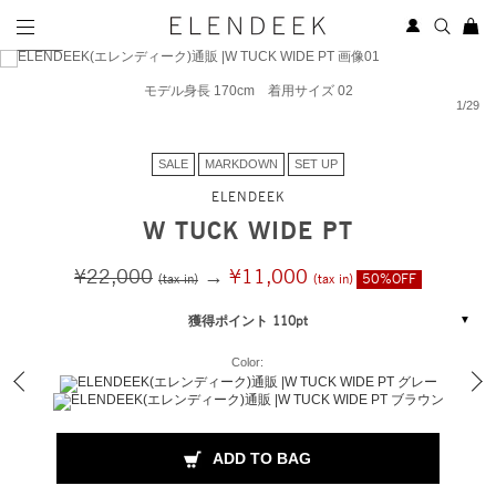
モデル身長 170cm 着用サイズ 02
1
/
29
SALE
MARKDOWN
SET UP
ELENDEEK
W TUCK WIDE PT
¥22,000
→
¥11,000
(tax in)
(tax in)
50%OFF
獲得ポイント 110pt
Color:
ADD TO BAG