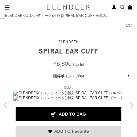
1
/
14
ELENDEEK
SPIRAL EAR CUFF
¥8,800
(tax in)
獲得ポイント 88pt
Color:
ADD TO BAG
ADD TO Favorite